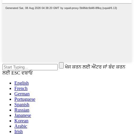
ਖੋਜ ਕਰਨ ਲਈ ਐਂਟਰ ਜਾਂ ਬੰਦ ਕਰਨ
ਲਈ ESC ਦਬਾਓ
English
French
German
Portuguese
Spanish
Russian
Japanese
Korean
Arabic
Irish