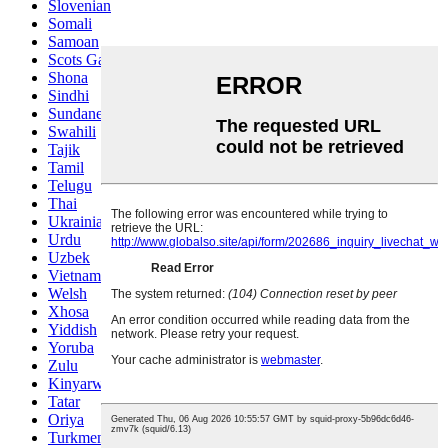
Slovenian
Somali
Samoan
Scots Gaelic
Shona
Sindhi
Sundanese
Swahili
Tajik
Tamil
Telugu
Thai
Ukrainian
Urdu
Uzbek
Vietnamese
Welsh
Xhosa
Yiddish
Yoruba
Zulu
Kinyarwanda
Tatar
Oriya
Turkmen