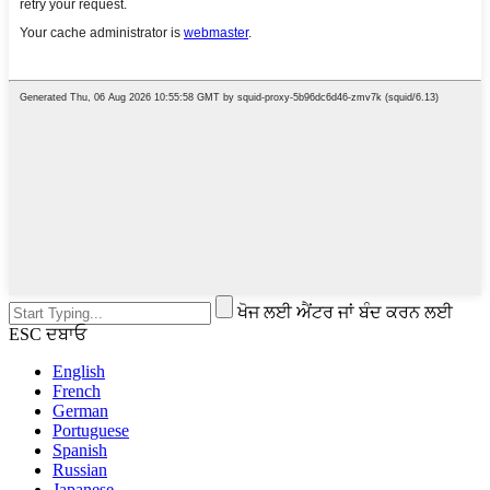
ਖੋਜ ਲਈ ਐਂਟਰ ਜਾਂ ਬੰਦ ਕਰਨ ਲਈ
ESC ਦਬਾਓ
English
French
German
Portuguese
Spanish
Russian
Japanese